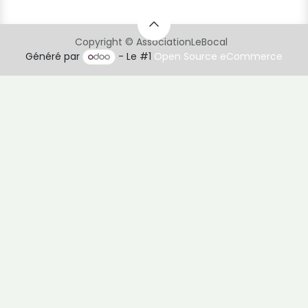
Copyright © AssociationLeBocal
Généré par
- Le #1
Open Source eCommerce