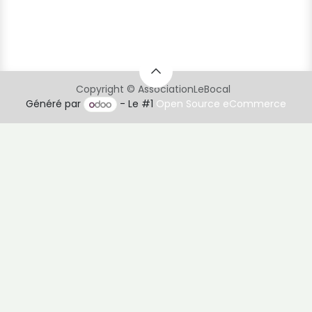
Copyright © AssociationLeBocal
Généré par
- Le #1
Open Source eCommerce