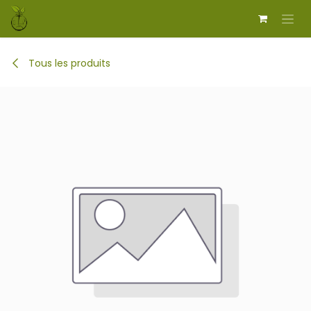
Se rendre au contenu
Tous les produits